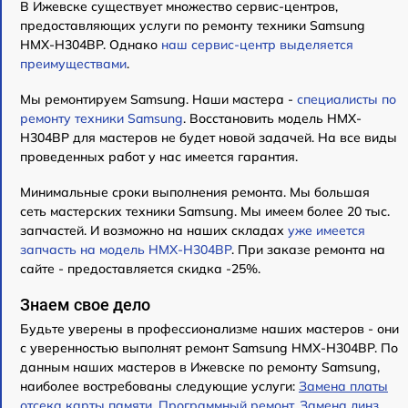
В Ижевске существует множество сервис-центров,
предоставляющих услуги по ремонту техники Samsung
HMX-H304BP. Однако
наш сервис-центр выделяется
преимуществами
.
Мы ремонтируем Samsung. Наши мастера -
специалисты по
ремонту техники Samsung
. Восстановить модель HMX-
H304BP для мастеров не будет новой задачей. На все виды
проведенных работ у нас имеется гарантия.
Минимальные сроки выполнения ремонта. Мы большая
сеть мастерских техники Samsung. Мы имеем более 20 тыс.
запчастей. И возможно на наших складах
уже имеется
запчасть на модель HMX-H304BP
. При заказе ремонта на
сайте - предоставляется скидка -25%.
Знаем свое дело
Будьте уверены в профессионализме наших мастеров - они
с уверенностью выполнят ремонт Samsung HMX-H304BP. По
данным наших мастеров в Ижевске по ремонту Samsung,
наиболее востребованы следующие услуги:
Замена платы
отсека карты памяти
,
Программный ремонт
,
Замена линз
,