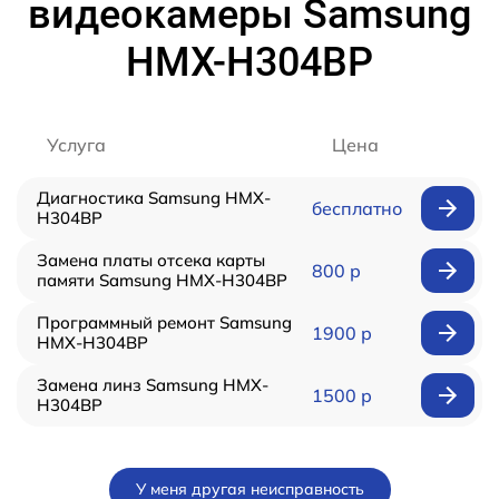
видеокамеры Samsung
HMX-H304BP
Услуга
Цена
Диагностика Samsung HMX-
бесплатно
H304BP
Замена платы отсека карты
800 р
памяти Samsung HMX-H304BP
Программный ремонт Samsung
1900 р
HMX-H304BP
Замена линз Samsung HMX-
1500 р
H304BP
У меня другая неисправность