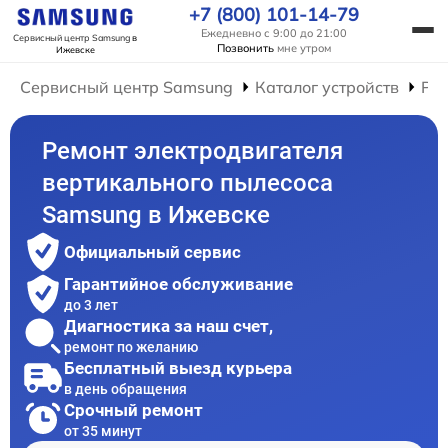
+7 (800) 101-14-79
Ежедневно с 9:00 до 21:00
Сервисный центр Samsung
в
Позвонить
мне утром
Ижевске
Сервисный центр Samsung
Каталог устройств
Ре
Ремонт электродвигателя
вертикального пылесоса
Samsung в Ижевске
Официальный сервис
Гарантийное обслуживание
до 3 лет
Диагностика за наш счет,
ремонт по желанию
Бесплатный выезд курьера
в день обращения
Срочный ремонт
от 35 минут