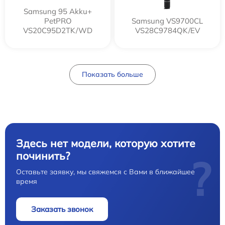
Samsung 95 Akku+
PetPRO
Samsung VS9700CL
VS20C95D2TK/WD
VS28C9784QK/EV
Показать больше
Здесь нет модели, которую хотите
починить?
?
Оставьте заявку, мы свяжемся с Вами в ближайшее
время
Заказать звонок