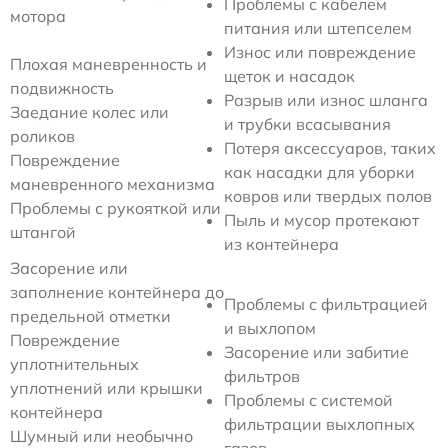
Проблемы с кабелем
мотора
питания или штепселем
Износ или повреждение
Плохая маневренность и
щеток и насадок
подвижность
Разрыв или износ шланга
Заедание колес или
и трубки всасывания
роликов
Потеря аксессуаров, таких
Повреждение
как насадки для уборки
маневренного механизма
ковров или твердых полов
Проблемы с рукояткой или
Пыль и мусор протекают
штангой
из контейнера
Засорение или
заполнение контейнера до
Проблемы с фильтрацией
предельной отметки
и выхлопом
Повреждение
Засорение или забитие
уплотнительных
фильтров
уплотнений или крышки
Проблемы с системой
контейнера
фильтрации выхлопных
Шумный или необычно