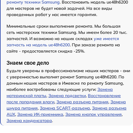
ремонту техники Samsung
. Восстановить модель ue48h6200
для мастеров не будет новой задачей. На все виды
проведенных работ у нас имеется гарантия.
Минимальные сроки выполнения ремонта. Мы большая
сеть мастерских техники Samsung. Мы имеем более 20 тыс.
запчастей. И возможно на наших складах
уже имеется
запчасть на модель ue48h6200
. При заказе ремонта на
сайте - предоставляется скидка -25%.
Знаем свое дело
Будьте уверены в профессионализме наших мастеров - они
с уверенностью выполнят ремонт Samsung ue48h6200. По
данным наших мастеров в Ижевске по ремонту Samsung,
наиболее востребованы следующие услуги:
Замена
материнской платы
,
Замена подсветки
,
Восстановление
после попадания влаги
,
Замена разъема питания
,
Замена
шнура питания
,
Замена SCART-разъема
,
Замена разъема
AUX
,
Замена ИК-приемника
,
Замена кнопок управления
,
Замена конденсатора
.