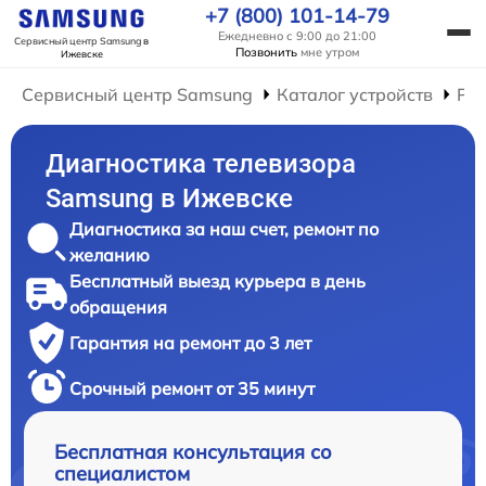
+7 (800) 101-14-79
Ежедневно с 9:00 до 21:00
Сервисный центр Samsung
в
Позвонить
мне утром
Ижевске
Сервисный центр Samsung
Каталог устройств
Рем
Диагностика телевизора
Samsung в Ижевске
Диагностика за наш счет, ремонт по
желанию
Бесплатный выезд курьера в день
обращения
Гарантия на ремонт до 3 лет
Срочный ремонт от 35 минут
Бесплатная консультация со
специалистом