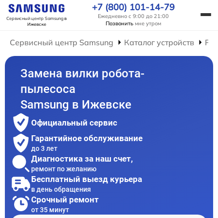
+7 (800) 101-14-79
Ежедневно с 9:00 до 21:00
Сервисный центр Samsung
в
Позвонить
мне утром
Ижевске
Сервисный центр Samsung
Каталог устройств
Рем
Замена вилки робота-
пылесоса
Samsung в Ижевске
Официальный сервис
Гарантийное обслуживание
до 3 лет
Диагностика за наш счет,
ремонт по желанию
Бесплатный выезд курьера
в день обращения
Срочный ремонт
от 35 минут