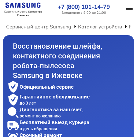
+7 (800) 101-14-79
Сервисный центр Samsung
в
Ежедневно с 9:00 до 21:00
Ижевске
Сервисный центр Samsung
Каталог устройств
Рем
Восстановление шлейфа,
контактного соединения
робота-пылесоса
Samsung в Ижевске
Официальный сервис
Гарантийное обслуживание
до 3 лет
Диагностика за наш счет,
ремонт по желанию
Бесплатный выезд курьера
в день обращения
Срочный ремонт