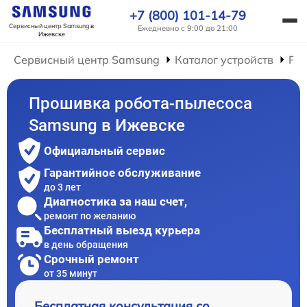
+7 (800) 101-14-79
Сервисный центр Samsung
в
Ежедневно с 9:00 до 21:00
Ижевске
Сервисный центр Samsung
Каталог устройств
Рем
Прошивка робота-пылесоса
Samsung в Ижевске
Официальный сервис
Гарантийное обслуживание
до 3 лет
Диагностика за наш счет,
ремонт по желанию
Бесплатный выезд курьера
в день обращения
Срочный ремонт
от 35 минут
Бесплатная консультация со