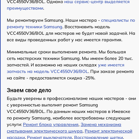
VCC4550V36/BOL. Однако
наш сервис-центр выделяется
преимуществами
.
Мы ремонтируем Samsung. Наши мастера -
специалисты по
ремонту техники Samsung
. Восстановить модель
VCC4550V36/BOL для мастеров не будет новой задачей. На
все виды проведенных работ у нас имеется гарантия.
Минимальные сроки выполнения ремонта. Мы большая
сеть мастерских техники Samsung. Мы имеем более 20 тыс.
запчастей. И возможно на наших складах
уже имеется
запчасть на модель VCC4550V36/BOL
. При заказе ремонта
на сайте - предоставляется скидка -25%.
Знаем свое дело
Будьте уверены в профессионализме наших мастеров - они
с уверенностью выполнят ремонт Samsung
VCC4550V36/BOL. По данным наших мастеров в Ижевске
по ремонту Samsung, наиболее востребованы следующие
услуги:
Ремонт блока управления
,
Замена механизма
сматывания электрического шнура
,
Ремонт электрической
насадки
,
Ремонт выключателя
,
Восстановление щетки
,