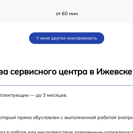
от 60 мин
от 60 мин
У меня другая неисправность
от 60 мин
от 60 мин
ва сервисного центра в Ижевске
от 60 мин
мплектующие — до 3 месяцев.
0
от 60 мин
от 60 мин
который прямо обусловлен с выполненной работой (напр
от 60 мин
аз в работе или несоответствие заявленным характери