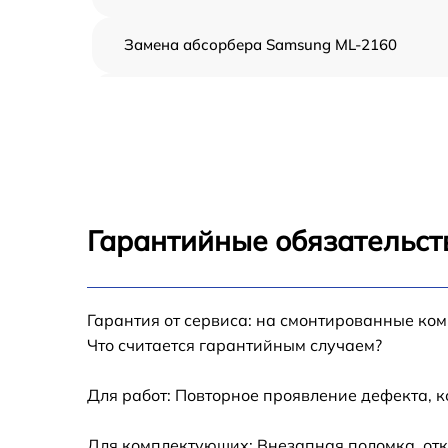
Замена абсорбера Samsung ML-2160
Ремонт автоподатчика Samsung ML-2160
Замена тормозной площадки Samsung ML-
2160
Замена термопленки Samsung ML-2160
Гарантийные обязательст
Замена печки Samsung ML-2160
Гарантия от сервиса: на смонтированные ко
Замена печатной головки Samsung ML-216
Что считается гарантийным случаем?
Замена каретки Samsung ML-2160
Для работ: Повторное проявление дефекта, 
Замена Wi-Fi Samsung ML-2160
Для комплектующих: Внезапная поломка, отк