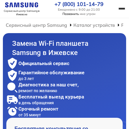
+7 (800) 101-14-79
Ежедневно с 9:00 до 21:00
Сервисный центр Samsung
в
Позвонить
мне утром
Ижевске
Сервисный центр Samsung
Каталог устройств
Ре
Замена Wi-Fi планшета
Samsung в Ижевске
Официальный сервис
Гарантийное обслуживание
до 3 лет
Диагностика за наш счет,
ремонт по желанию
Бесплатный выезд курьера
в день обращения
Срочный ремонт
от 35 минут
Бесплатная консультация со