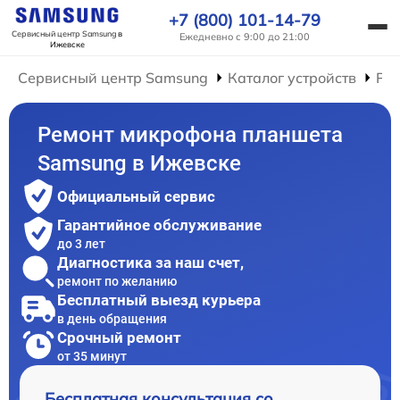
+7 (800) 101-14-79
Сервисный центр Samsung
в
Ежедневно с 9:00 до 21:00
Ижевске
Сервисный центр Samsung
Каталог устройств
Ре
Ремонт микрофона планшета
Samsung в Ижевске
Официальный сервис
Гарантийное обслуживание
до 3 лет
Диагностика за наш счет,
ремонт по желанию
Бесплатный выезд курьера
в день обращения
Срочный ремонт
от 35 минут
Бесплатная консультация со