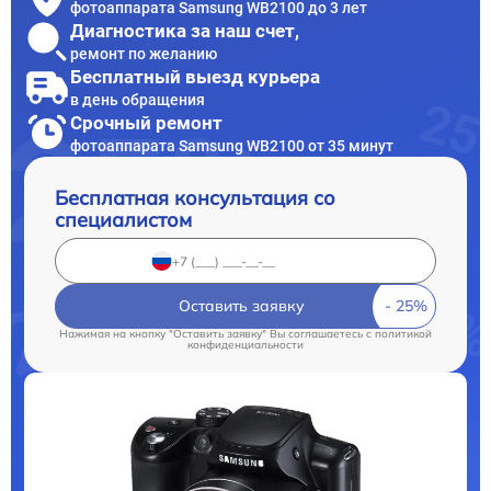
фотоаппарата Samsung WB2100 до 3 лет
Диагностика за наш счет,
ремонт по желанию
Бесплатный выезд курьера
в день обращения
Срочный ремонт
фотоаппарата Samsung WB2100 от 35 минут
Бесплатная консультация со
специалистом
Оставить заявку
Нажимая на кнопку "Оставить заявку" Вы соглашаетесь c
политикой
конфиденциальности