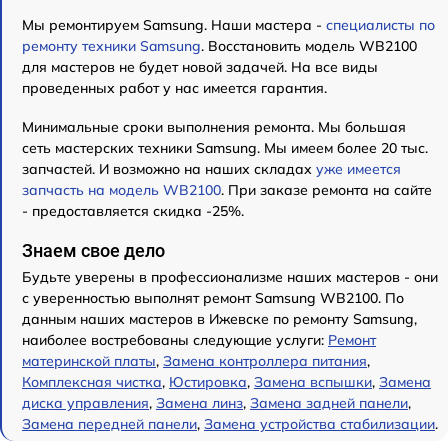
Мы ремонтируем Samsung. Наши мастера -
специалисты по
ремонту техники Samsung
. Восстановить модель WB2100
для мастеров не будет новой задачей. На все виды
проведенных работ у нас имеется гарантия.
Минимальные сроки выполнения ремонта. Мы большая
сеть мастерских техники Samsung. Мы имеем более 20 тыс.
запчастей. И возможно на наших складах
уже имеется
запчасть на модель WB2100
. При заказе ремонта на сайте
- предоставляется скидка -25%.
Знаем свое дело
Будьте уверены в профессионализме наших мастеров - они
с уверенностью выполнят ремонт Samsung WB2100. По
данным наших мастеров в Ижевске по ремонту Samsung,
наиболее востребованы следующие услуги:
Ремонт
материнской платы
,
Замена контроллера питания
,
Комплексная чистка
,
Юстировка
,
Замена вспышки
,
Замена
диска управления
,
Замена линз
,
Замена задней панели
,
Замена передней панели
,
Замена устройства стабилизации
.