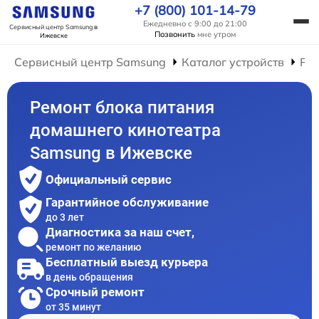
+7 (800) 101-14-79
Ежедневно с 9:00 до 21:00
Сервисный центр Samsung
в
Позвонить
мне утром
Ижевске
Сервисный центр Samsung
Каталог устройств
Ре
Ремонт блока питания
домашнего кинотеатра
Samsung в Ижевске
Официальный сервис
Гарантийное обслуживание
до 3 лет
Диагностика за наш счет,
ремонт по желанию
Бесплатный выезд курьера
в день обращения
Срочный ремонт
от 35 минут