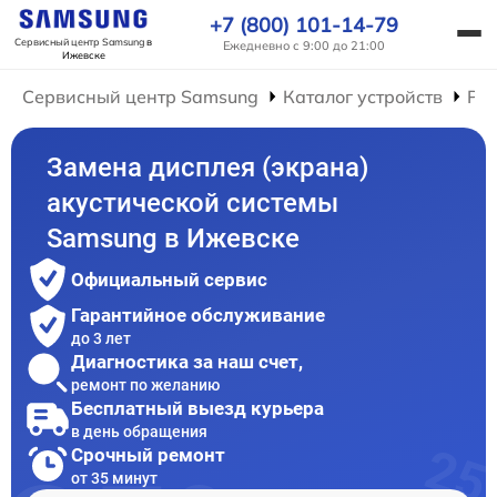
+7 (800) 101-14-79
Сервисный центр Samsung
в
Ежедневно с 9:00 до 21:00
Ижевске
Сервисный центр Samsung
Каталог устройств
Рем
Замена дисплея (экрана)
акустической системы
Samsung в Ижевске
Официальный сервис
Гарантийное обслуживание
до 3 лет
Диагностика за наш счет,
ремонт по желанию
Бесплатный выезд курьера
в день обращения
Срочный ремонт
от 35 минут